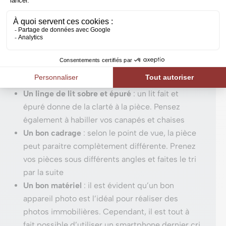
Bruxelles, dans le Brabant wallon, à Namur et à
Rochefort, vous donne quelques conseils afin de
réaliser vos photos immobilières :
Luminosité
: vos pièces doivent être le plus
lumineuses possibles. Ouvrez les rideaux et
réalisez vos photos de jour
Un linge de lit sobre et épuré
: un lit fait et
épuré donne de la clarté à la pièce. Pensez
également à habiller vos canapés et chaises
Un bon cadrage
: selon le point de vue, la pièce
peut paraitre complètement différente. Prenez
vos pièces sous différents angles et faites le tri
par la suite
Un bon matériel
: il est évident qu’un bon
appareil photo est l’idéal pour réaliser des
photos immobilières. Cependant, il est tout à
fait possible d’utiliser un smartphone dernier cri