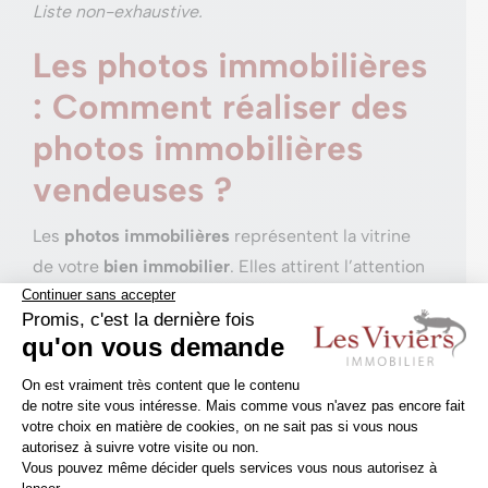
Liste non-exhaustive.
Les photos immobilières
: Comment réaliser des
photos immobilières
vendeuses ?
Les
photos immobilières
représentent la vitrine
de votre
bien immobilier
. Elles attirent l’attention
des futurs acquéreurs et leur donnent envie de
venir voir de leurs propres yeux. Grâce à des
photos claires et réalisées de manière
professionnelle, la personne en recherche sait si
oui ou non votre bien correspond à ses critères.
L’
agence immobilière «
Les Viviers », située à