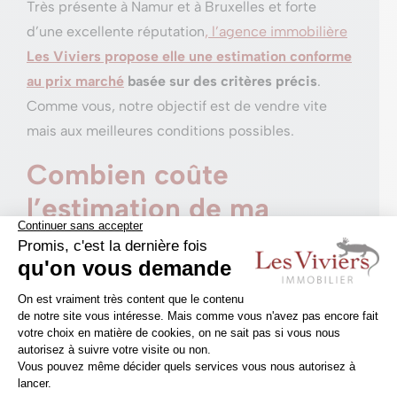
Très présente à Namur et à Bruxelles et forte
d’une excellente réputation
, l’agence immobilière
Les Viviers propose elle une estimation conforme
au prix marché
basée sur des critères précis
.
Comme vous, notre objectif est de vendre vite
mais aux meilleures conditions possibles.
Combien coûte
l’estimation de ma
maison à Namur ou à
Bruxelles ?
Chez Les Viviers,
les expertises
de biens
immobiliers
sont gratuites et sans engagement
. Il
convient toujours de bien se renseigner en la
matière auprès de votre prestataire avant toute