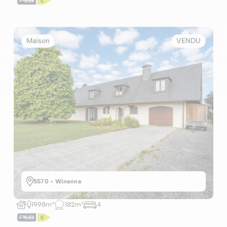
Maison
VENDU
5570 - Winenne
1998m²
182m²
4