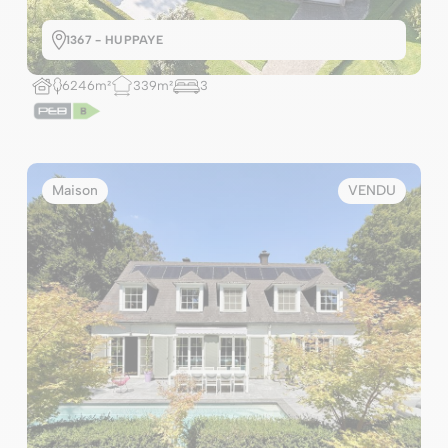
1367 - HUPPAYE
6246m²
339m²
3
Maison
VENDU