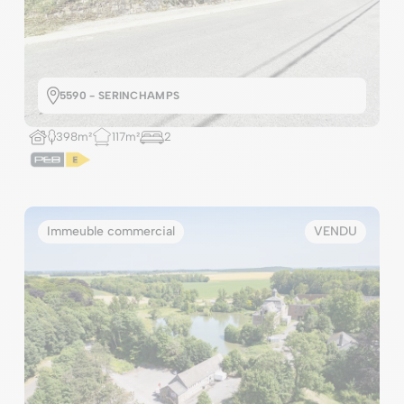
5590 - SERINCHAMPS
398m²
117m²
2
Immeuble commercial
VENDU