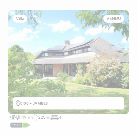
Villa
VENDU
5100 - JAMBES
1149m²
225m²
4