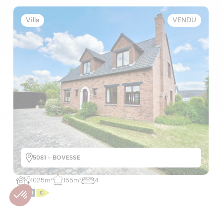
Villa
VENDU
5081 - BOVESSE
1025m²
155m²
4