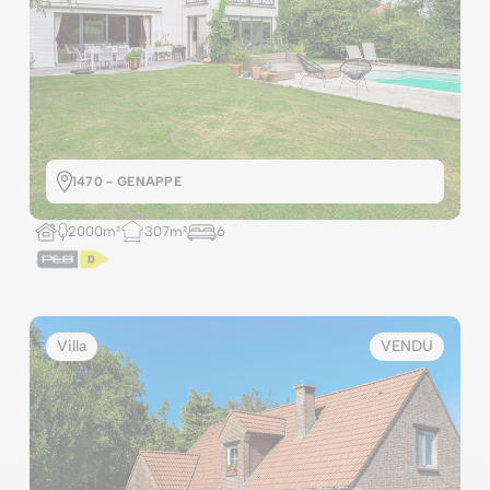
1470 - GENAPPE
2000m²
307m²
6
Villa
VENDU