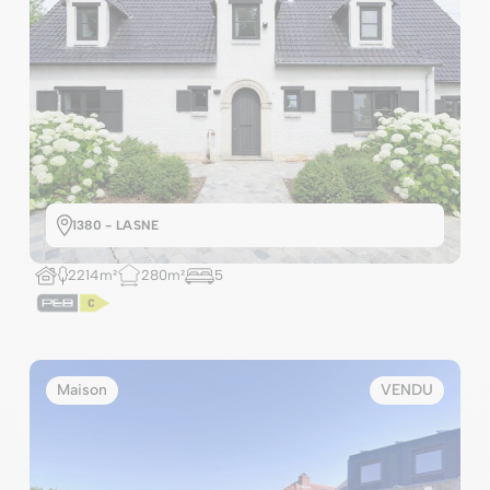
1380 - LASNE
2214m²
280m²
5
Maison
VENDU