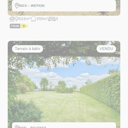
5100 - WEPION
1523m²
255m²
3
Terrain à bâtir
VENDU