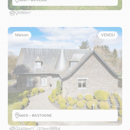
5081 - BOVESSE
1080m²
Maison
VENDU
6600 - BASTOGNE
2406m²
276m²
4