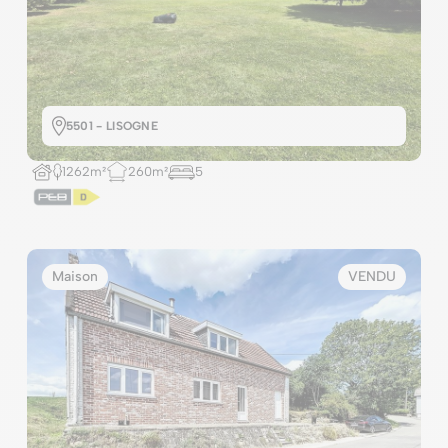
5501 - LISOGNE
1262m²
260m²
5
Maison
VENDU