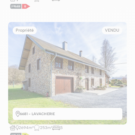
Propriété
VENDU
6681 - LAVACHERIE
2694m²
253m²
5