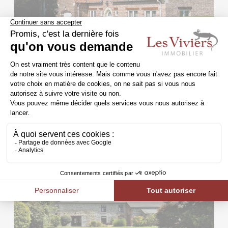
1325 - DION-LE-VAL
1000m²
180m²
3
Maison villageoise
VENDU