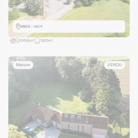
4500 - HUY
3958m²
580m²
Maison
VENDU