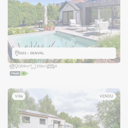
1332 - GENVAL
1359m²
210m²
4
Villa
VENDU