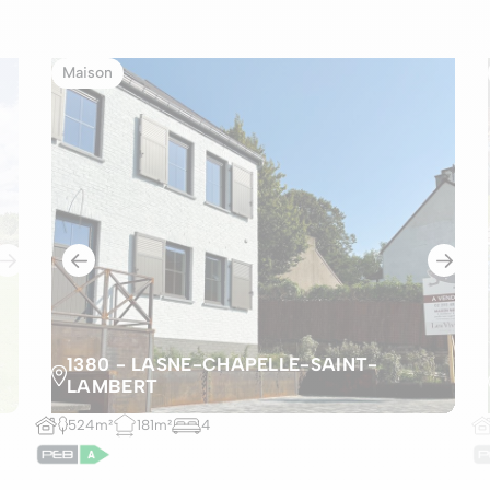
Maison
1380 - LASNE-CHAPELLE-SAINT-
LAMBERT
524m²
181m²
4