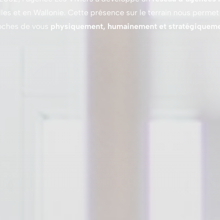
les et en Wallonie. Cette présence sur le terrain nous permet
oches de vous
physiquement, humainement et stratégiquem