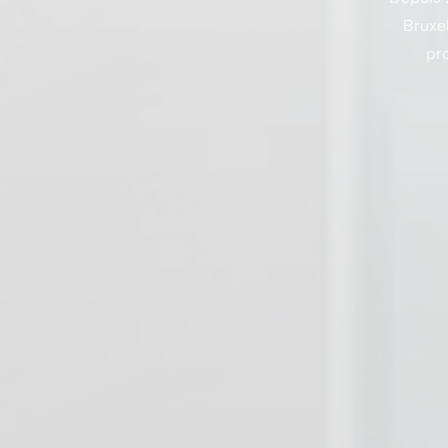
Bruxel
pr