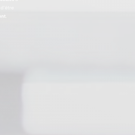
 d’être
ent
.