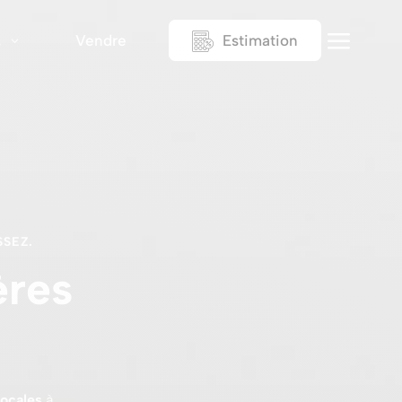
a
Vendre
Estimation
s
SSEZ.
ères
locales
à