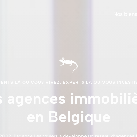
Nos bien
ENTS LÀ OÙ VOUS VIVEZ. EXPERTS LÀ OÙ VOUS INVESTI
 agences immobili
en Belgique
2002, l’agence Les Viviers a développé un
réseau d’agences 