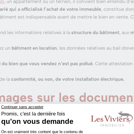
on
, un appartement ou un terrain, il convient bien entendu d’e
arié qui a officialisé l’achat de votre immeuble
, constitue don
timent est indispensable avant de mettre le bien en vente. Ce 
end les informations relatives à la
structure du bâtiment
, aux
m
ez un
bâtiment en location
, les données relatives au bail do
ol du bien que vous vendez n’est pas pollué
. Cette attestation
de la
conformité, ou non, de votre installation électrique.
mages sur les document
une mise en vente
bilière Les Viviers Brabant wallon, donne plus de détails sur