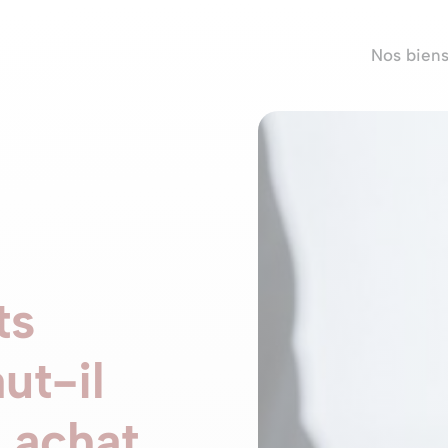
Nos bien
ts
ut-il
n achat