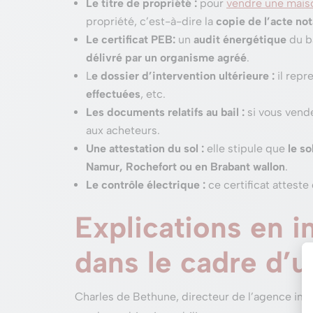
Le titre de propriété :
pour
vendre une mais
propriété, c’est-à-dire la
copie de l’acte not
Le certificat PEB
:
un
audit énergétique
du bâ
délivré par un organisme agréé
.
L
e dossier d’intervention ultérieure :
il repr
effectuées
, etc.
Les documents relatifs au bail :
si vous vend
aux acheteurs.
Une attestation du sol :
elle stipule que
le s
Namur, Rochefort ou en Brabant wallon
.
Le contrôle électrique :
ce certificat atteste 
Explications en i
dans le cadre d’
Charles de Bethune, directeur de l’agence immo