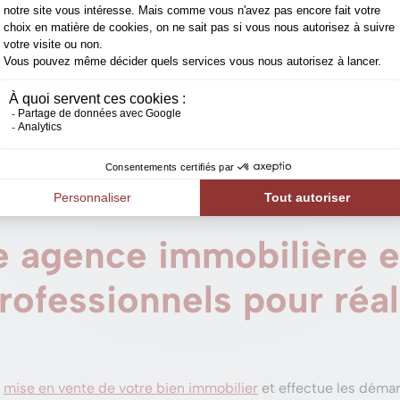
dois-je fournir pour a
les coordonnées complètes de l’offrant, l’adresse du bien, le m
 immobilier doit lui aussi justifier de son
identité
, de son
adr
ent
de son investissement (crédit hypothécaire, apport person
e agence immobilière e
rofessionnels pour réal
a
mise en vente de votre bien immobilier
et effectue les démar