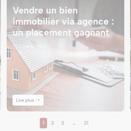
Vendre un bien
immobilier via agence :
un placement gagnant
1 mars 2020
Lire plus
1
2
3
…
21