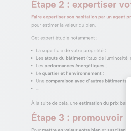
Étape 2 : expertiser vo
Faire expertiser son habitation par un agent
pour estimer la valeur du bien.
Cet expert étudie notamment :
La superficie de votre propriété ;
Les
atouts du bâtiment
(taux de luminosité, 
Les
performances énergétiques
;
Le
quartier et l’environnement
;
Une
comparaison avec d’autres bâtiments
si
…
À la suite de cela, une
estimation du prix
basée 
Étape 3 : promouvoir l
Pour
mettre en valeur votre bien
et
susciter l’