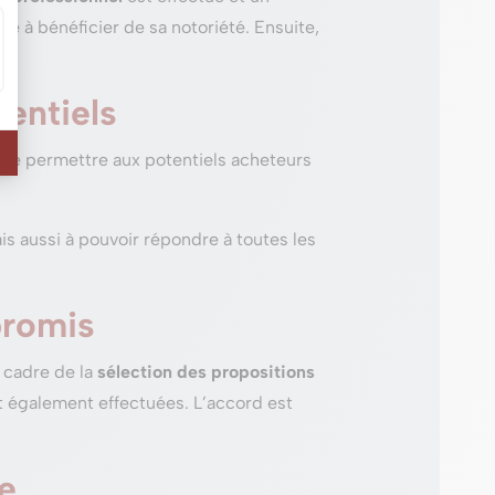
te à bénéficier de sa notoriété. Ensuite,
tentiels
 de permettre aux potentiels acheteurs
is aussi à pouvoir répondre à toutes les
promis
 cadre de la
sélection des propositions
nt également effectuées. L’accord est
te