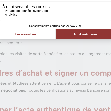
 l’annonce est
diffusée à la base de données de l’agence
de sor
rnet, dans les journaux ainsi que sur les divers réseaux sociaux.
 visites avec des acheteurs po
 maison ! Elles permettent de montrer les
atouts de votre bien
,
e l’acquérir.
ien les visites de sorte à spécifier les atouts du logement ma
.
offres d’achat et signer un com
ées et étudiées attentivement. L’agent vous conseille dans le
s négociations
. Toutes les vérifications au niveau bancaire so
gner l’acte authentique de ven