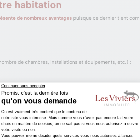
tre habitation
 présente de nombreux avantages
puisque ce dernier tient com
nombre de chambres, installations et équipements, etc.) ;
milaires vendus ;
sur la localisation, les spécificités et la rareté de votre bien e
e bien sur divers canaux
intérêt des potentiels acheteurs
, un
reportage photographiqu