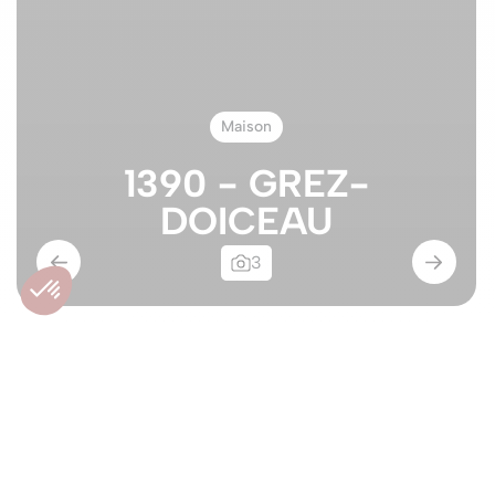
Maison
1390 - GREZ-
DOICEAU
3
Maison neuve 3 façades
- environnement
bucolique !