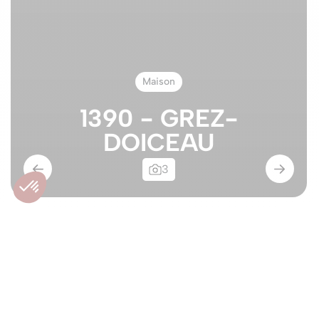
Maison
1390 - GREZ-
DOICEAU
3
Maison neuve 3 façades
- environnement
bucolique !