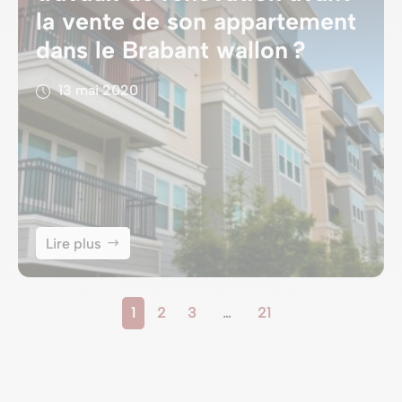
la vente de son appartement
dans le Brabant wallon ?
13 mai 2020
Lire plus
1
2
3
…
21