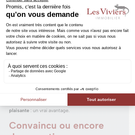
une maison neuve, vous savez exactement de quoi
est composé votre bien. Le constructeur est
dans
l’obligation de vous remettre un cahier des
charges
très précis. C’est un avantage indéniable
d’une maison neuve : elle est isolée avec les
matériaux de dernière génération, elle est ventilée
selon les règles de l’art… Mais ce n’est pas tout.
Vous vous installez dans une maison avec une
installation électrique conforme. Idem pour les
techniques : les systèmes de chauffage et de
sanitaire sont tout neufs et donc fatalement peu
énergivores. Voilà pourquoi acheter une maison
neuve est désormais une
aventure agréable et
plaisante
: un vrai avantage.
Convaincu ou encore