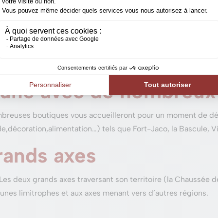
 vendre efficacement et au meilleur prix.
ces verts
mune avec beaucoup d’espaces verts. De nombreux îlots de ve
 Soignes font partie de la commune.
mune avec de nombreu
nombreuses boutiques vous accueilleront pour un moment de 
décoration,alimentation…) tels que Fort-Jaco, la Bascule, Vi
rands axes
. Les deux grands axes traversant son territoire (la Chaussée 
nes limitrophes et aux axes menant vers d’autres régions.