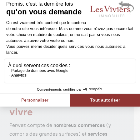
l’entité de Perwez occupe une
position idéale au
cœur de la Hesbaye
.
Ses habitants bénéficient par ailleurs d’un
accès
direct à la E411 Bruxelles-Namur
via la
sortie 11
Thorembais-Saint-Trond.
La
Nationale 29
qui relie
Charleroi
à la province du
Limbourg en passant notamment par
Sombreffe
,
Gembloux
et
Tirlemont traverse
également
l’entité.
Perwez, une commune à
vivre
Perwez compte de
nombreux commerces
(y
compris des grandes surfaces) et
services