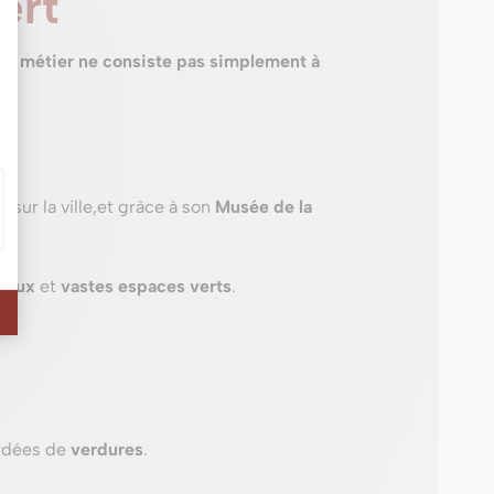
ert
re métier ne consiste pas simplement à
e
sur la ville,et grâce à son
Musée de la
reux
et
vastes espaces verts
.
rdées de
verdures
.