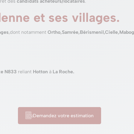
érêt des
candidats acheteurs/locataires
.
nne et ses villages.
ages
,dont notamment
Ortho,Samrée,Bérismenil,Cielle,Mabog
xe N833
reliant
Hotton
à
La Roche.
Demandez votre estimation