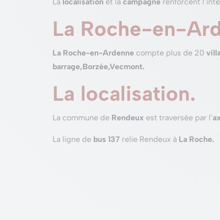
La
localisation
et la
campagne
renforcent l’int
La Roche-en-Arde
La Roche-en-Ardenne
compte plus de 20
vill
barrage,Borzée,Vecmont.
La localisation.
La commune de
Rendeux
est traversée par l’
a
La ligne de
bus 137
relie Rendeux à
La Roche.