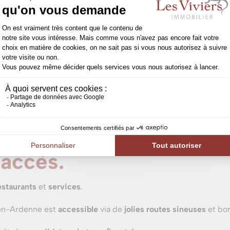
 immobilier par un exp
en-Ardenne
et
le marché immobilier local
.
C’est essentiel.
Not
ement et au meilleur prix.
ne et l’Histoire.
résente grâce à son
château féodal
offrant une
vue remarquabl
e la
localisation
dans la
Vallée de l’Ourthe
,contenant de
nomb
 accès.
staurants
et
services
.
en-Ardenne est
accessible
via de
jolies routes sineuses
et bo