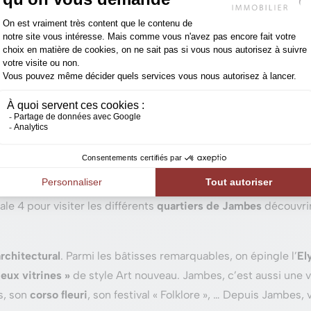
e en bord de Meuse
osent
l’entité de Namur
. Elle accueille de
nombreux commerces 
mur
, sur la
rive droite de la
Meuse
. Elle a pour voisines les 
Meuse et Namur.
 de Jambes sur la ligne Namur-Dinant et la gare de Jambes-E
hitectural inspirant
le 4 pour visiter les différents
quartiers
de Jambes
découvri
rchitectural
. Parmi les bâtisses remarquables, on épingle l’
El
eux vitrines »
de style Art nouveau. Jambes, c’est aussi une v
s, son
corso fleuri
, son festival « Folklore », … Depuis Jambes,