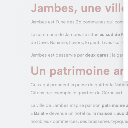
Jambes, une vill
Jambes est l’une des 26 communes qui comp
La commune de Jambes se situe
au sud de
Na
de Dave, Naninne, Loyers, Erpent, Lives-sur-
Jambes est desservie par
deux gares
: la gare
Un patrimoine arc
Ceux qui prennent la peine de quitter la Nationa
Citons par exemple le quartier de Géronsart.
La ville de Jambes inspire par son
patrimoine a
« Balat »
devenue un hôtel ou la
maison « aux d
nombreux commerces, ses brasseries typique