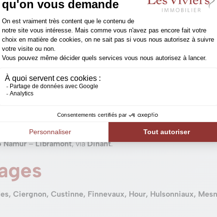
illeur prix.
mune très verte
Namur, Houyet est une
entité très boisée
.
L’agriculture
y occup
 appartient à la Donation royale. Il est ainsi mis à la dispositio
té à Houyet
 habitants y ont un accès direct via les sorties
21 Leignon
et
2
6 Namur
–
Libramont
, via
Dinant
.
lages
es, Ciergnon, Custinne, Finnevaux, Hour, Hulsonniaux, Mesni