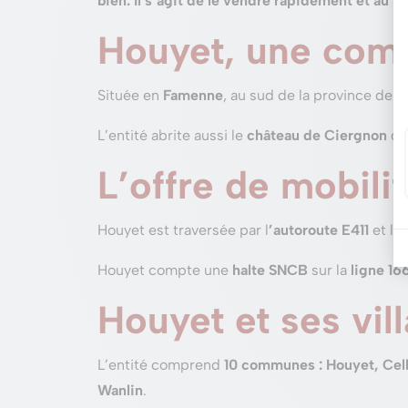
bien. Il s’agit de le vendre rapidement et au me
Houyet, une com
Située en
Famenne
, au sud de la province de 
L’entité abrite aussi le
château de Ciergnon
qui
L’offre de mobili
Houyet est traversée par l
’autoroute E411
et les
Houyet compte une
halte SNCB
sur la
ligne 16
Houyet et ses vil
L’entité comprend
10 communes : Houyet, Cell
Wanlin
.