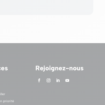
ces
Rejoignez-nous
ller
n priorité