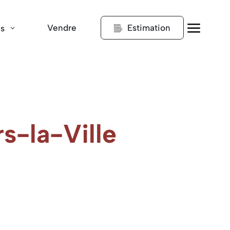
a
Vendre
Estimation
ns
rs-la-Ville