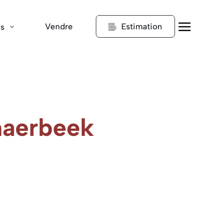
a
Vendre
Estimation
ns
haerbeek