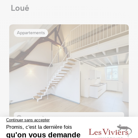
Loué
Appartements
1360 - MALÈVES-SAINTE-MARIE-WASTINES
14000m²
100m²
2