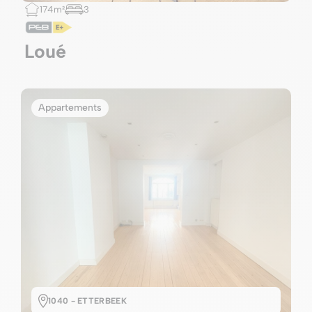
174m²
3
Loué
Appartements
1040 - ETTERBEEK