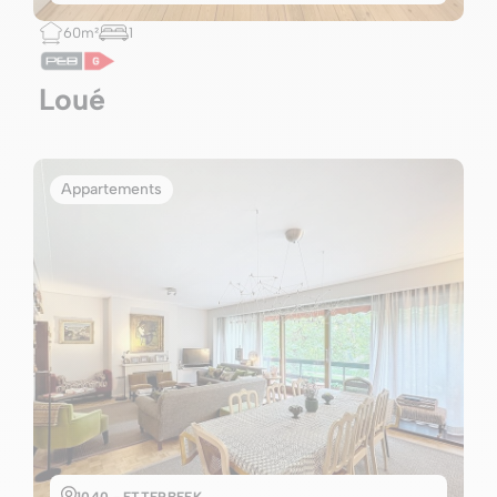
60m²
1
Loué
Appartements
1040 - ETTERBEEK