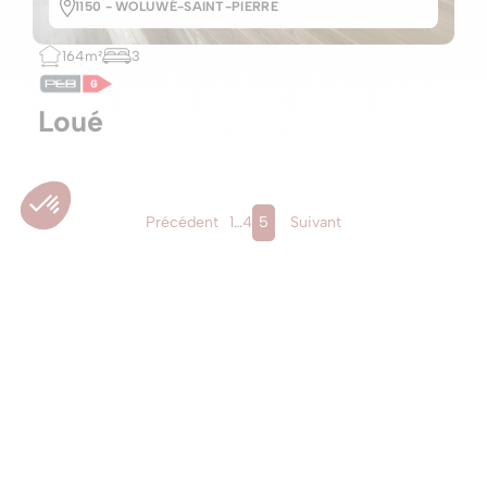
1150 - WOLUWÉ-SAINT-PIERRE
164m²
3
Loué
Précédent
1
…
4
5
Suivant