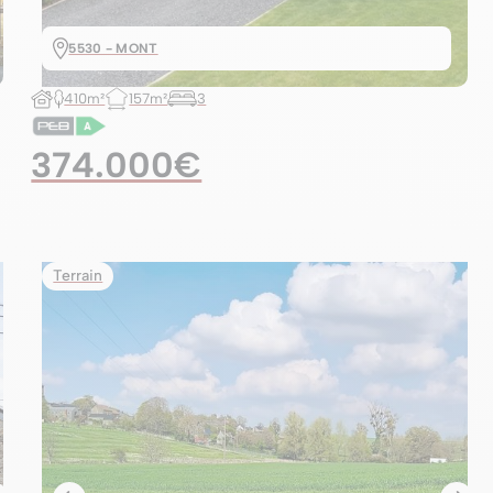
5530 - MONT
410m²
157m²
3
374.000€
Terrain