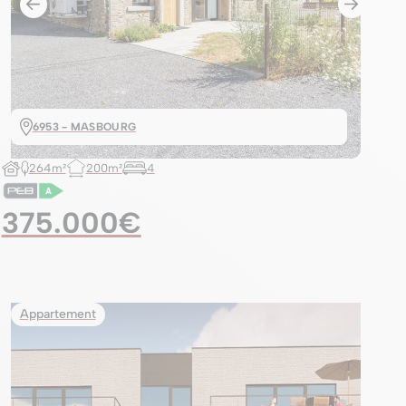
6953 - MASBOURG
264m²
200m²
4
375.000€
Appartement