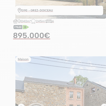
1390 - GREZ-DOICEAU
1040m²
245m²
6
895.000€
Maison