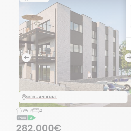
5300 - ANDENNE
99m²
2
282.000€