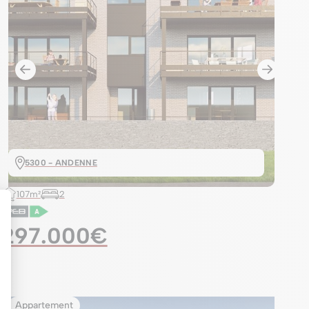
5300 - ANDENNE
107m²
2
297.000€
Appartement