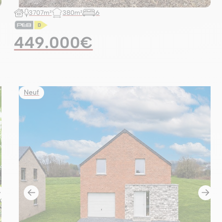
3707m²
380m²
6
449.000€
Neuf