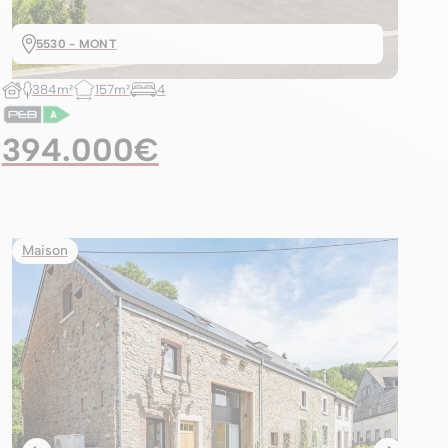
5530 - MONT
384m²
157m²
4
394.000€
Maison