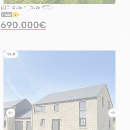
14253m²
350m²
4
690.000€
Neuf