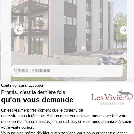
5300 - ANDENNE
99m²
2
287.000€
Appartement