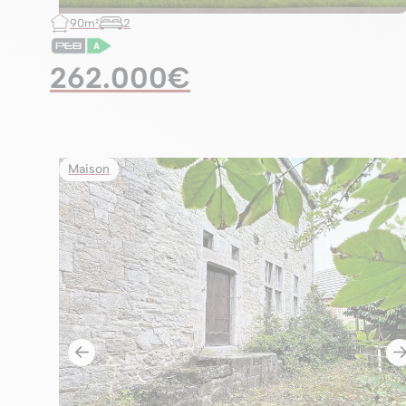
90m²
2
262.000€
Maison