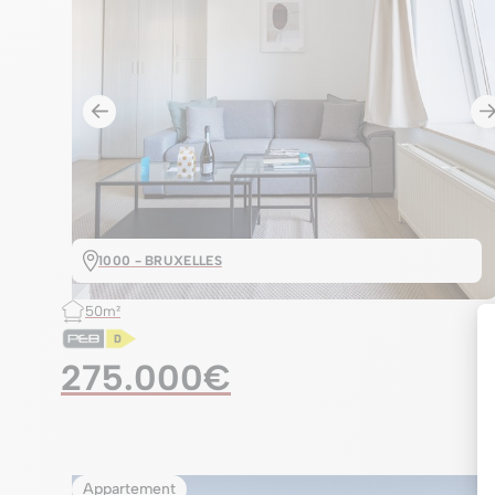
1000 - BRUXELLES
50m²
275.000€
Appartement