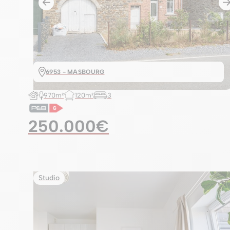
6953 - MASBOURG
970m²
120m²
3
250.000€
Studio