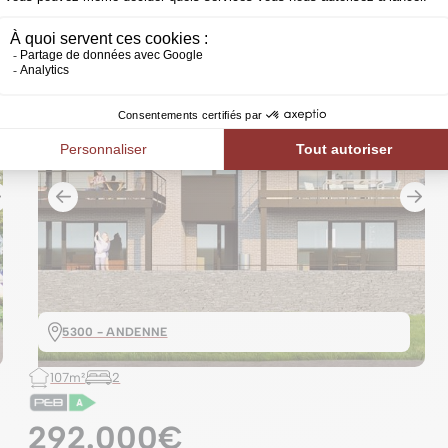
5300 - ANDENNE
107m²
2
292.000€