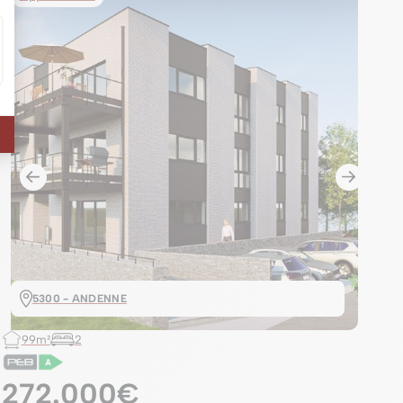
5300 - ANDENNE
99m²
2
272.000€