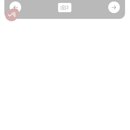
3
Terrain de +/- 26 ares
5350 - ÉVELETTE
89.000€
Terrain à bâtir
À vendre
2596m²