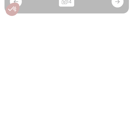
14
Appartement récent 2
chambres à Grupont
6927 - TELLIN
800€/mois
Appartements
À louer
160m²
2