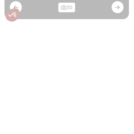
30
Ancienne école
magnifiquement
réhabilitée en une
résidence d'exception
6927 - BURE
650.000€
Maison
À vendre
Nouveau