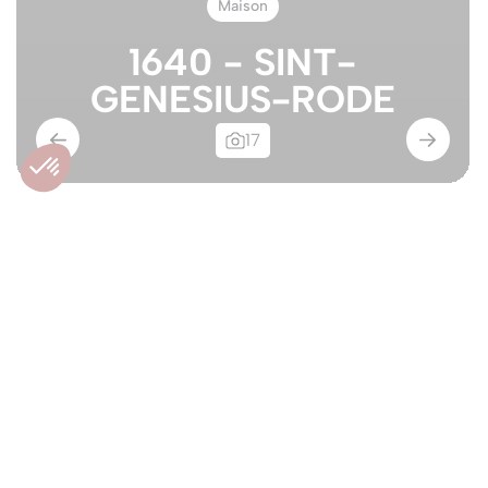
Maison
1640 - SINT-
GENESIUS-RODE
17
Villa de plain-pied - Golf
des 7 Fontaines
1640 - SINT-GENESIUS-RODE
890.000€
Maison
À vendre
Nouveau