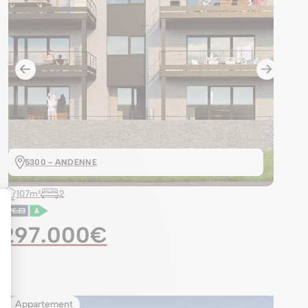
5300 - ANDENNE
107m²
2
297.000€
Appartement