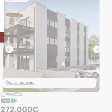
5300 - ANDENNE
99m²
2
272.000€