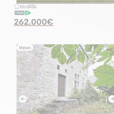
90m²
2
262.000€
Maison