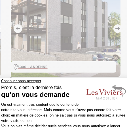
5300 - ANDENNE
99m²
2
287.000€
Appartement