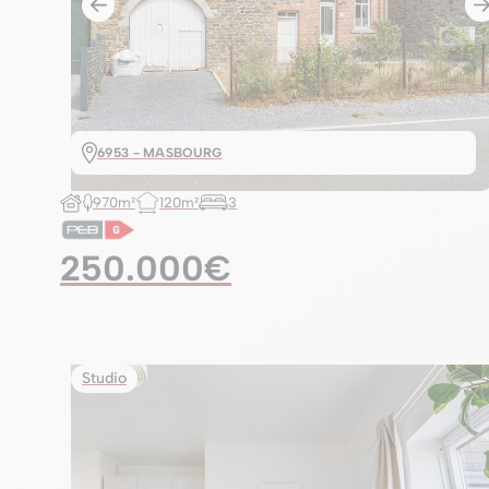
6953 - MASBOURG
970m²
120m²
3
250.000€
Studio