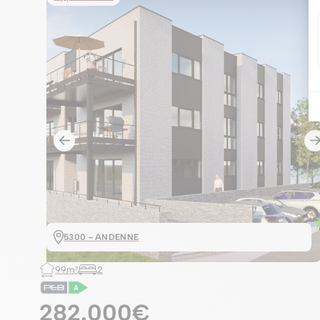
5300 - ANDENNE
99m²
2
282.000€