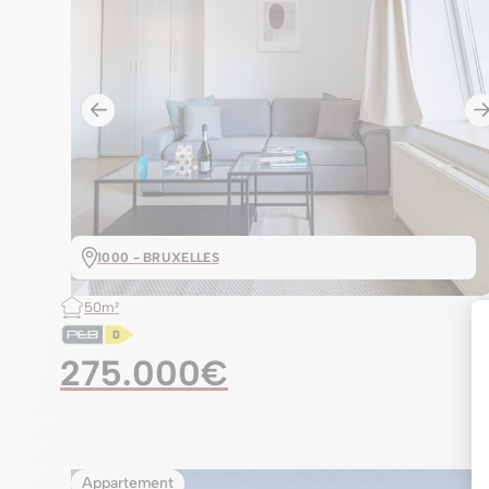
1000 - BRUXELLES
50m²
275.000€
Appartement