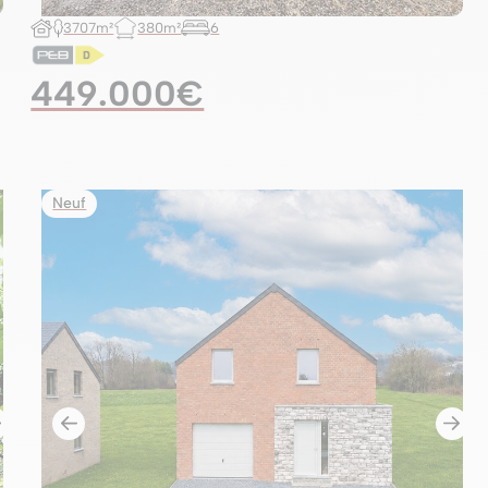
3707m²
380m²
6
449.000€
Neuf