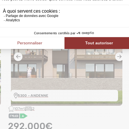
5300 - ANDENNE
107m²
2
292.000€