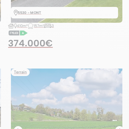
5530 - MONT
410m²
157m²
3
374.000€
Terrain