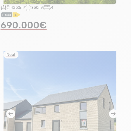
14253m²
350m²
4
690.000€
Neuf