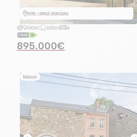
1390 - GREZ-DOICEAU
1040m²
245m²
6
895.000€
Maison