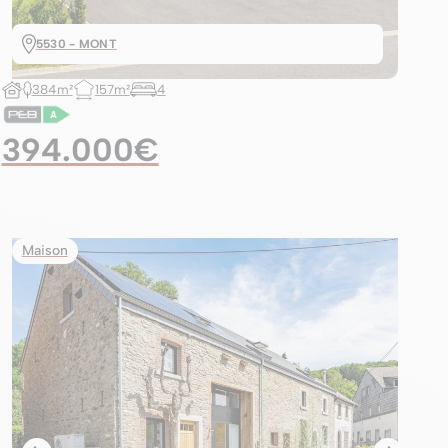
5530 - MONT
384m²
157m²
4
394.000€
Maison