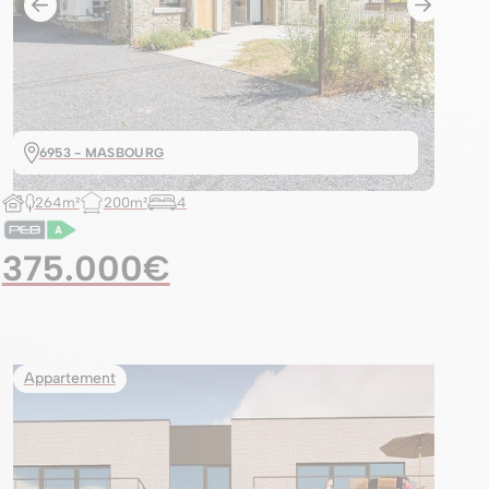
6953 - MASBOURG
264m²
200m²
4
375.000€
Appartement