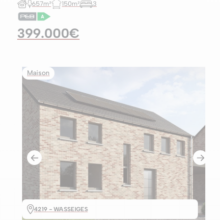
657m²
150m²
3
399.000€
Maison
4219 - WASSEIGES