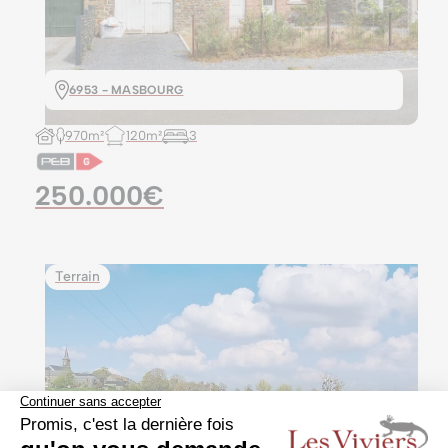
6953 - MASBOURG
970m²
120m²
3
250.000€
Terrain