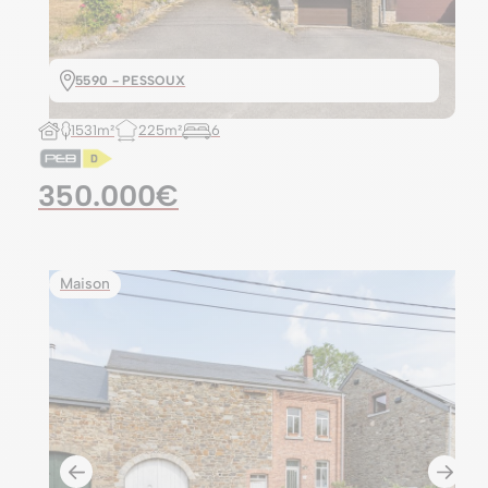
5590 - PESSOUX
1531m²
225m²
6
350.000€
Maison