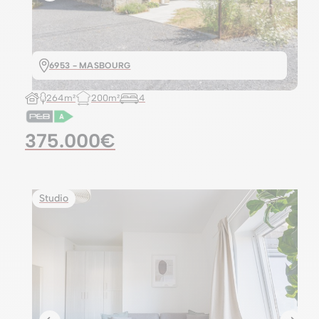
6953 - MASBOURG
264m²
200m²
4
375.000€
Studio