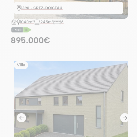
1390 - GREZ-DOICEAU
1040m²
245m²
6
895.000€
Villa