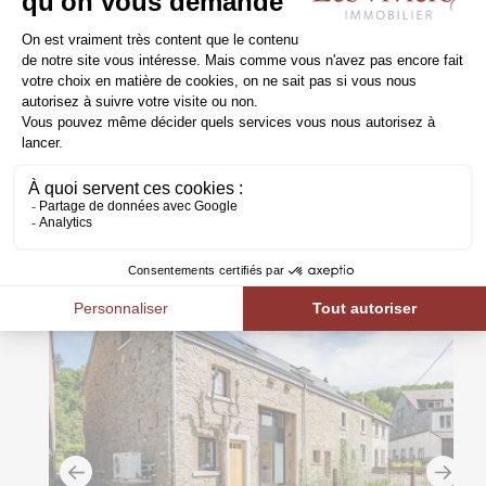
5370 - FLOSTOY
6671m²
199.000€
Maison