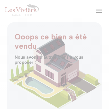
a
Ooops ce bien a été
vendu
Nous avons d’autres biens a vous
proposer :