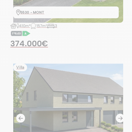
5530 - MONT
410m²
157m²
3
374.000€
Villa