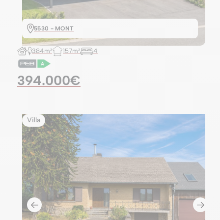
5530 - MONT
384m²
157m²
4
394.000€
Villa