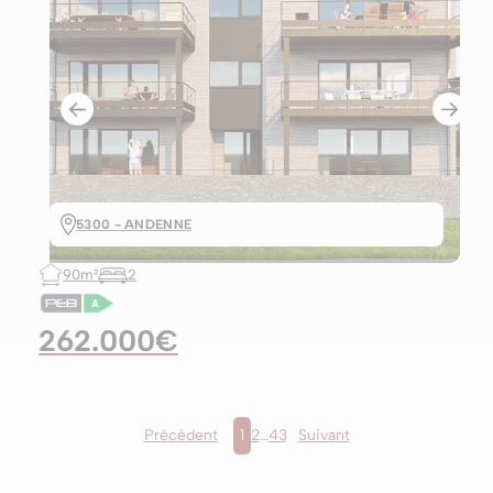
5300 - ANDENNE
90m²
2
262.000€
Précédent
1
2
…
43
Suivant