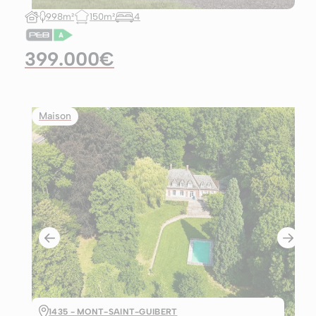
998m²
150m²
4
399.000€
Maison
1435 - MONT-SAINT-GUIBERT