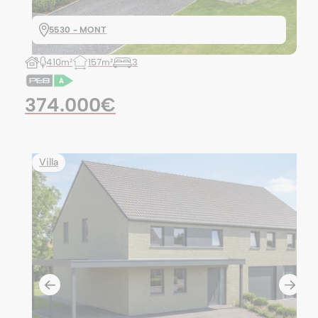
5530 - MONT
410m²
157m²
3
374.000€
Villa