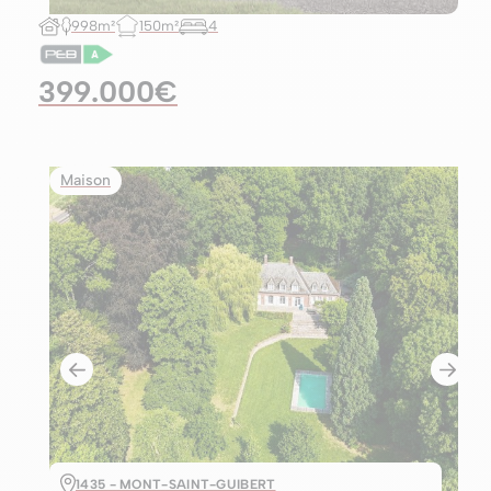
998m²
150m²
4
399.000€
Maison
1435 - MONT-SAINT-GUIBERT