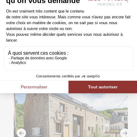
5370 - FLOSTOY
6671m²
199.000€
Maison