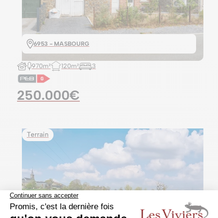
6953 - MASBOURG
970m²
120m²
3
250.000€
Terrain