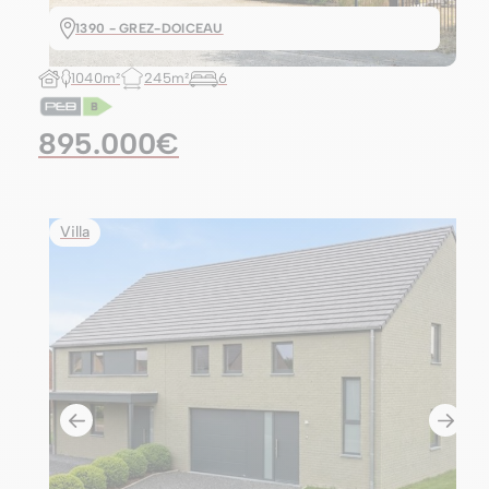
1390 - GREZ-DOICEAU
1040m²
245m²
6
895.000€
Villa