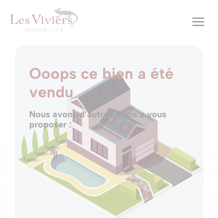
a
Ooops ce bien a été
vendu
Nous avons d’autres biens a vous
proposer :