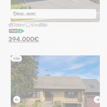
5530 - MONT
384m²
157m²
4
394.000€
Villa