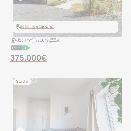
6953 - MASBOURG
264m²
200m²
4
375.000€
Studio