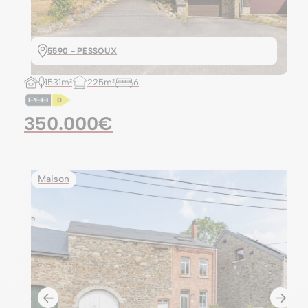
5590 - PESSOUX
1531m²
225m²
6
350.000€
Maison