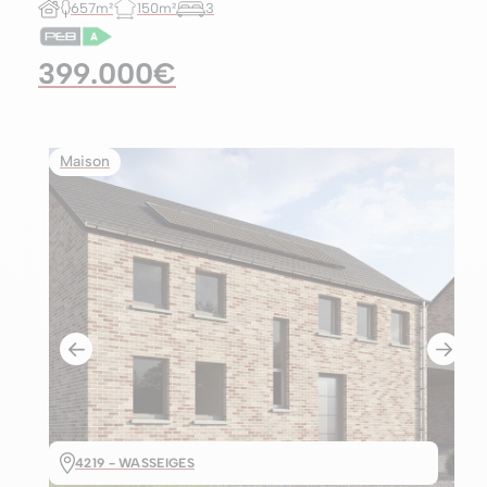
657m²
150m²
3
399.000€
Maison
4219 - WASSEIGES