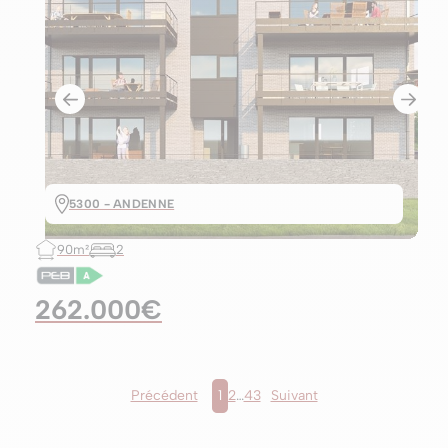
5300 - ANDENNE
90m²
2
262.000€
Précédent
1
2
…
43
Suivant