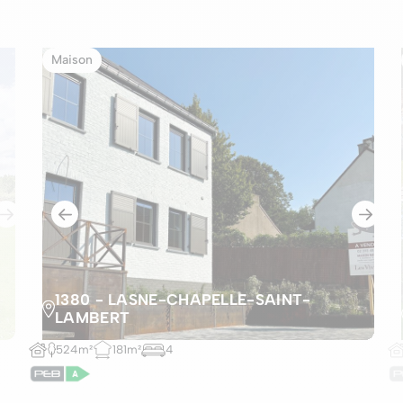
Maison
1380 - LASNE-CHAPELLE-SAINT-
LAMBERT
524m²
181m²
4